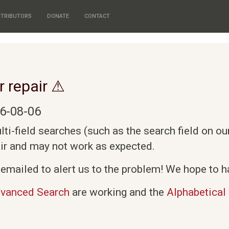
TRIBUTORS
DONATE
CONTACT
r repair ⚠
6-08-06
i-field searches (such as the search field on o
air and may not work as expected.
emailed to alert us to the problem! We hope to ha
vanced Search
are working and the
Alphabetical 