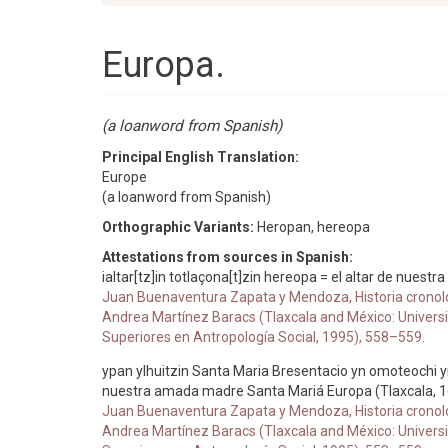
Europa.
(a loanword from Spanish)
Principal English Translation:
Europe
(a loanword from Spanish)
Orthographic Variants:
Heropan, hereopa
Attestations from sources in Spanish:
ialtar[tz]in totlaçona[t]zin hereopa = el altar de nue
Juan Buenaventura Zapata y Mendoza, Historia cronológi
Andrea Martínez Baracs (Tlaxcala and México: Universid
Superiores en Antropología Social, 1995), 558–559.
ypan ylhuitzin Santa Maria Bresentacio yn omoteochi yn
nuestra amada madre Santa Mariá Europa (Tlaxcala, 
Juan Buenaventura Zapata y Mendoza, Historia cronológi
Andrea Martínez Baracs (Tlaxcala and México: Universid