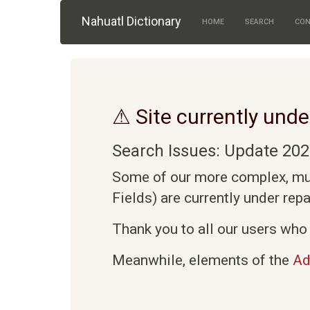
Skip to main content
Nahuatl Dictionary
HOME
SEARCH
CON
⚠ Site currently unde
Search Issues: Update 202
Some of our more complex, mult
Fields) are currently under rep
Thank you to all our users who 
Meanwhile, elements of the
Ad