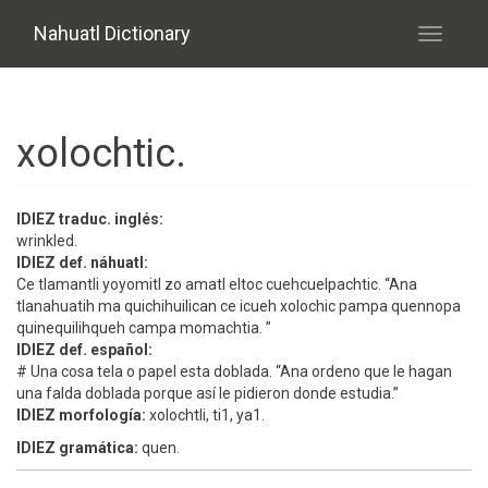
Skip to main content
Nahuatl Dictionary
Toggle
navigati
xolochtic.
IDIEZ traduc. inglés:
wrinkled.
IDIEZ def. náhuatl:
Ce tlamantli yoyomitl zo amatl eltoc cuehcuelpachtic. “Ana
tlanahuatih ma quichihuilican ce icueh xolochic pampa quennopa
quinequilihqueh campa momachtia. ”
IDIEZ def. español:
# Una cosa tela o papel esta doblada. “Ana ordeno que le hagan
una falda doblada porque así le pidieron donde estudia.”
IDIEZ morfología:
xolochtli, ti1, ya1.
IDIEZ gramática:
quen.